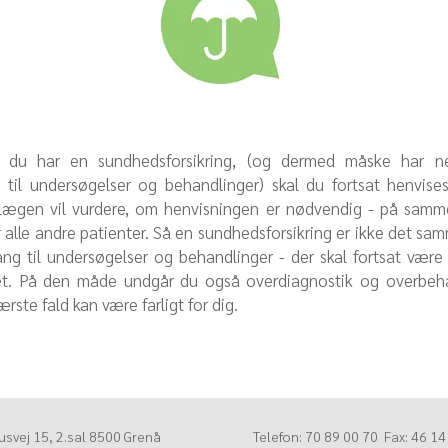
 du har en sundhedsforsikring, (og dermed måske har 
til undersøgelser og behandlinger) skal du fortsat henvise
Lægen vil vurdere, om henvisningen er nødvendig - på sam
 alle andre patienter. Så en sundhedsforsikring er ikke det s
ang til undersøgelser og behandlinger - der skal fortsat vær
t. På den måde undgår du også overdiagnostik og overbeha
ærste fald kan være farligt for dig.
svej 15, 2.sal 8500 Grenå
Telefon: 70 89 00 70 Fax: 46 14