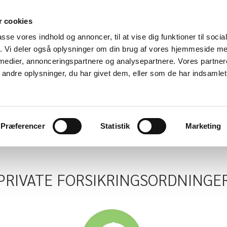
 cookies
passe vores indhold og annoncer, til at vise dig funktioner til soci
fik. Vi deler også oplysninger om din brug af vores hjemmeside m
 medier, annonceringspartnere og analysepartnere. Vores partne
ndre oplysninger, du har givet dem, eller som de har indsamlet 
- fordi god behandling er en fælles sag
Præferencer
Statistik
Marketing
dig
Nyttige links
Om os
Arbejdstider
Brob
PRIVATE FORSIKRINGSORDNINGE