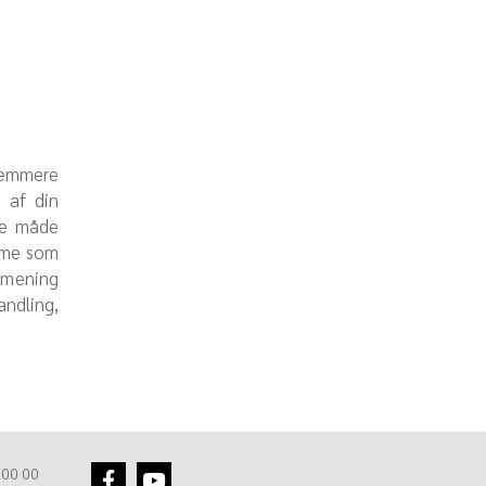
nemmere
s af din
me måde
amme som
e mening
ndling,
 00 00