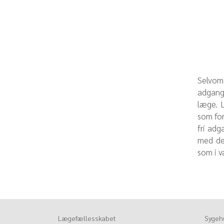
Selvom
adgang 
læge. 
som for
fri adg
med de
som i v
Lægefællesskabet
Sygehu